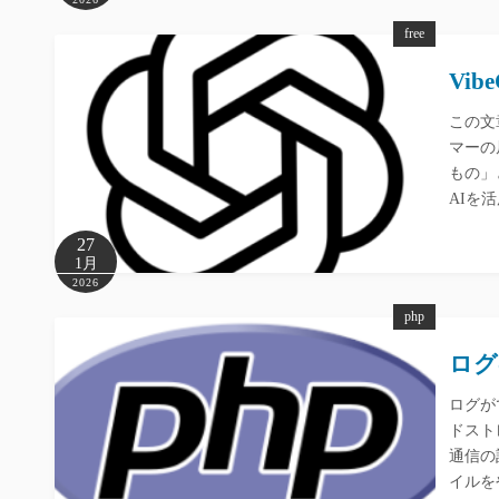
free
Vi
この文
マーの
もの」
AIを
27
1月
2026
php
ログ
ログが
ドスト
通信の
イルを