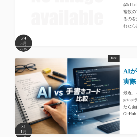
@k1Lo
複数の
るのを
れたら
29
3月
2026
free
AI
実際
最近、
get
たら面
GitH
31
1月
2026