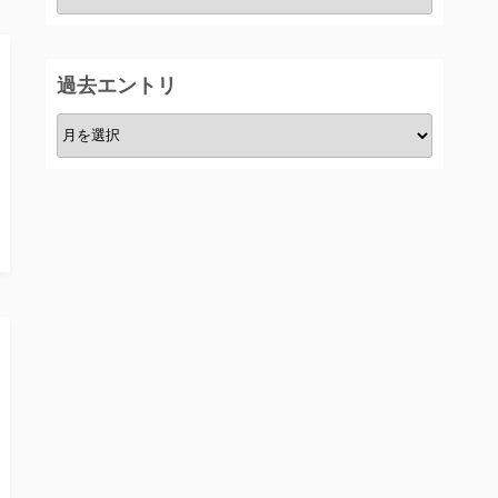
テ
ゴ
リ
過去エントリ
ー
過
去
エ
ン
ト
リ