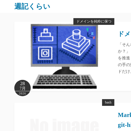
コ
週記くらい
ン
テ
ドメインを純粋に保つ
ン
ドメ
ツ
へ
「そん
ス
か？」
キ
を推進
ッ
の手の
プ
ドだけ
28
7月
2026
bash
Ma
git