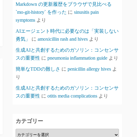
Markdown の更新履歴をブラウザで見比べる
`mo-git-history` を作った
に
sinusitis pain
symptoms
より
AIエージェント時代に必要なのは「実装しない
勇気」
に
amoxicillin rash and hives
より
生成AIと共創するためのガソリン：コンセンサ
スの重要性
に
pneumonia inflammation guide
より
簡単なTDDの難しさ
に
penicillin allergy hives
よ
り
生成AIと共創するためのガソリン：コンセンサ
スの重要性
に
otitis media complications
より
カテゴリー
カ