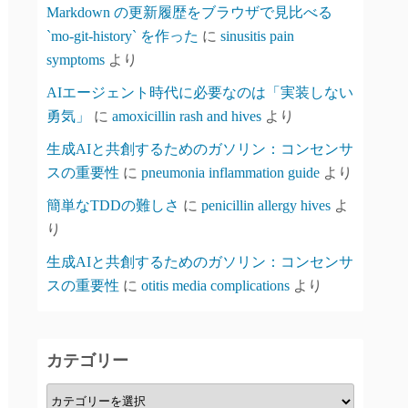
Markdown の更新履歴をブラウザで見比べる
`mo-git-history` を作った
に
sinusitis pain
symptoms
より
AIエージェント時代に必要なのは「実装しない
勇気」
に
amoxicillin rash and hives
より
生成AIと共創するためのガソリン：コンセンサ
スの重要性
に
pneumonia inflammation guide
より
簡単なTDDの難しさ
に
penicillin allergy hives
よ
り
生成AIと共創するためのガソリン：コンセンサ
スの重要性
に
otitis media complications
より
カテゴリー
カ