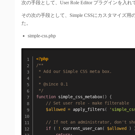
次の手段として、User Role Editor プラグ
その次の手段として、Simple CSSにカスタマイズ
た。
simple-css.php
<?php
/**

 * Add our Simple CSS meta box.

 *

 * @since 0.1

 */
function
simple_css_metabox
(
)
{
// Set user role - make filterable
$allowed
=
apply_filters
(
'simple_cs
// If not an administrator, don't sh
if
(
!
current_user_can
(
$allowed
)
return
;