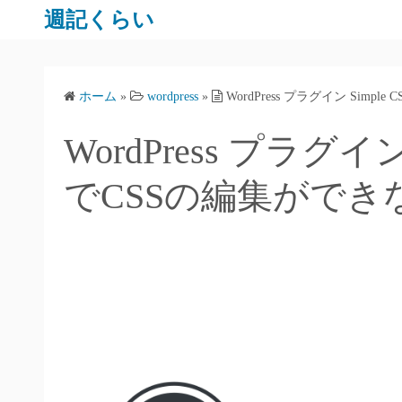
コ
週記くらい
ン
テ
ン
ホーム
»
wordpress
»
WordPress プラグイン Sim
ツ
へ
WordPress プラグイン
ス
キ
でCSSの編集ができ
ッ
プ