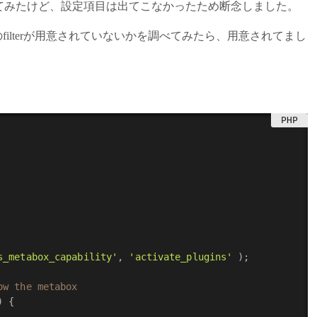
インを入れてみたけど、設定項目は出てこなかったため断念しました。
用のfilterが用意されていないかを調べてみたら、用意されてまし
s_metabox_capability'
,
'activate_plugins'
)
;
ow the metabox
)
{