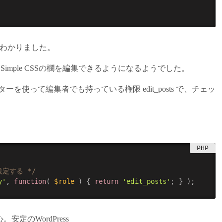
あることがわかりました。
合に、Simple CSSの欄を編集できるようになるようでした。
bility フィルターを使って編集者でも持っている権限 edit_posts で、チェッ
設定する */
y'
,
function
(
$role
)
{
return
'edit_posts'
;
}
)
;
のWordPress