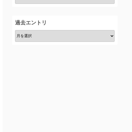
テ
ゴ
リ
過去エントリ
ー
過
去
エ
ン
ト
リ