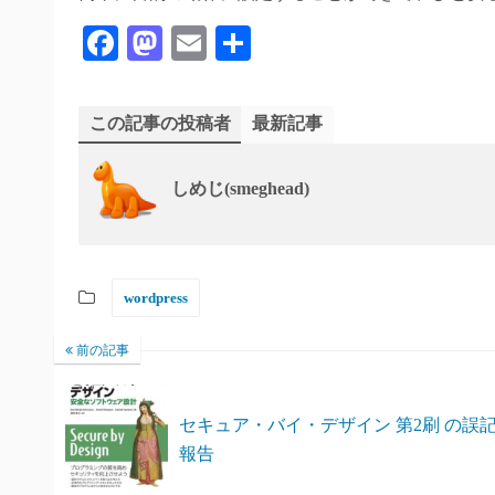
Fa
M
E
共
ce
as
m
有
bo
to
ail
この記事の投稿者
最新記事
ok
do
n
しめじ(smeghead)
wordpress
前の記事
セキュア・バイ・デザイン 第2刷 の誤
報告