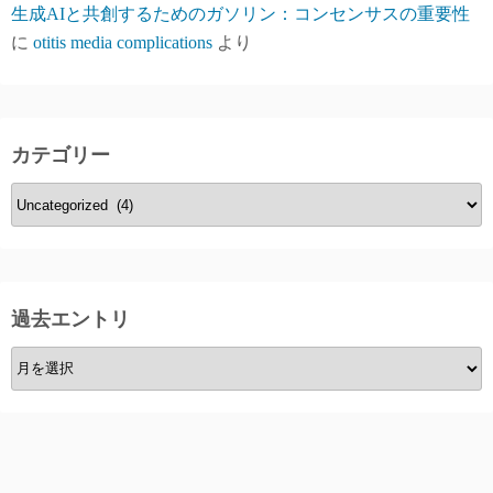
生成AIと共創するためのガソリン：コンセンサスの重要性
に
otitis media complications
より
カテゴリー
カ
テ
ゴ
リ
ー
過去エントリ
過
去
エ
ン
ト