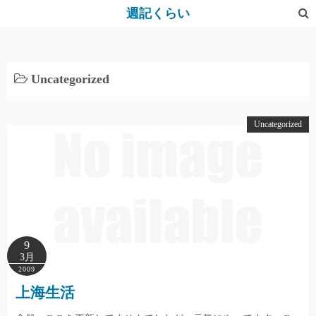
コ
週記くらい
ン
テ
ン
Uncategorized
ツ
へ
ス
Uncategorized
キ
ッ
プ
9
3月
2009
上海生活