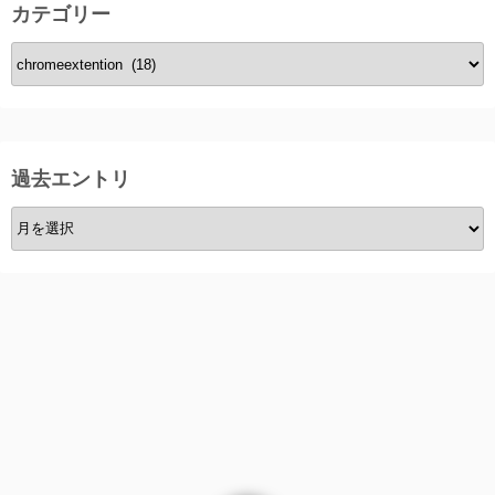
カテゴリー
カ
テ
ゴ
リ
ー
過去エントリ
過
去
エ
ン
ト
リ