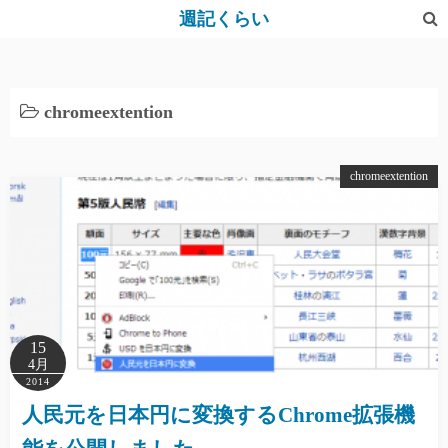
コ
週記くらい
ン
テ
ン
chromeextention
ツ
へ
ス
chromeextention
キ
ッ
プ
15
4月
2014
人民元を日本円に変換するChrome拡張機