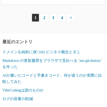
投
1
2
3
4
>
稿
ナ
最近のエントリ
ビ
ドメインを純粋に保つ(6) ビジネス概念とダニ
ゲ
Markdown の更新履歴をブラウザで見比べる `mo-git-history`
ー
を作った
シ
AIが書いたコードと手書きコード、何が違うのか実際に比
較してみた
ョ
VibeCodingは誰のものか
ン
ログの容量の削減