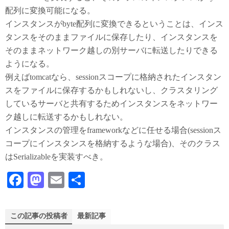
配列に変換可能になる。
インスタンスがbyte配列に変換できるということは、インス
タンスをそのままファイルに保存したり、インスタンスを
そのままネットワーク越しの別サーバに転送したりできる
ようになる。
例えばtomcatなら、sessionスコープに格納されたインスタン
スをファイルに保存するかもしれないし、クラスタリング
しているサーバと共有するためインスタンスをネットワー
ク越しに転送するかもしれない。
インスタンスの管理をframeworkなどに任せる場合(sessionス
コープにインスタンスを格納するような場合)、そのクラス
はSerializableを実装すべき。
Fa
M
E
共
ce
as
m
有
bo
to
ail
この記事の投稿者
最新記事
ok
do