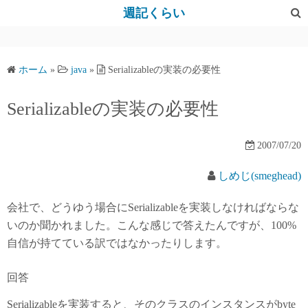
コ
週記くらい
ン
テ
ン
ホーム
»
java
»
Serializableの実装の必要性
ツ
へ
Serializableの実装の必要性
ス
キ
2007/07/20
ッ
プ
しめじ(smeghead)
会社で、どうゆう場合にSerializableを実装しなければならな
いのか聞かれました。こんな感じで答えたんですが、100%
自信が持てている訳ではなかったりします。
回答
Serializableを実装すると、そのクラスのインスタンスがbyte